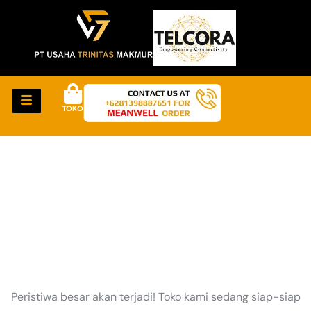
TOKO
HAL-HAL KEREN
AKAN SEGERA TIBA
Peristiwa besar akan terjadi! Toko kami sedang siap-siap