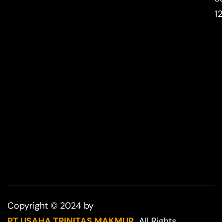
1
Copyright © 2024 by
PT USAHA TRINITAS MAKMUR.
All Rights