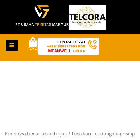
TOKO
HAL-HAL KEREN
AKAN SEGERA TIBA
Peristiwa besar akan terjadi! Toko kami sedang siap-siap