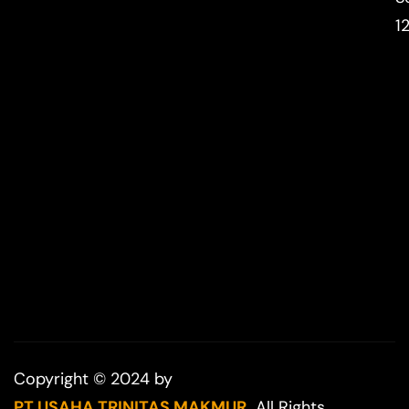
1
Copyright © 2024 by
PT USAHA TRINITAS MAKMUR.
All Rights