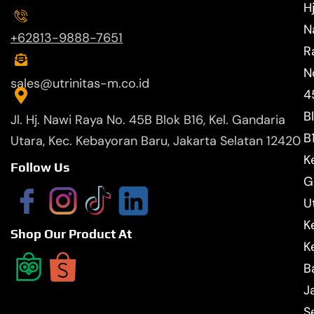
Hj
N
+62813-9888-7651
R
N
sales@utrinitas-m.co.id
4
B
Jl. Hj. Nawi Raya No. 45B Blok B16, Kel. Gandaria
B
Utara, Kec. Kebayoran Baru, Jakarta Selatan 12420
Ke
Follow Us
G
U
K
Shop Our Product At
K
B
J
S