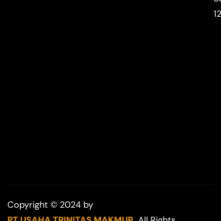
1
Copyright © 2024 by
PT USAHA TRINITAS MAKMUR.
All Rights