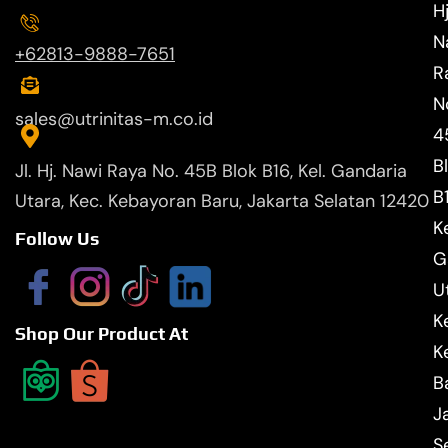
Hj
N
+62813-9888-7651
R
N
sales@utrinitas-m.co.id
4
B
Jl. Hj. Nawi Raya No. 45B Blok B16, Kel. Gandaria
B
Utara, Kec. Kebayoran Baru, Jakarta Selatan 12420
Ke
Follow Us
G
U
K
Shop Our Product At
K
B
J
S