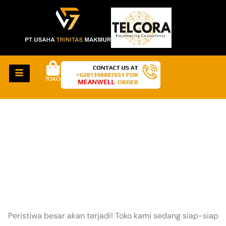
TOKO
HAL-HAL KEREN
AKAN SEGERA TIBA
Peristiwa besar akan terjadi! Toko kami sedang siap-siap