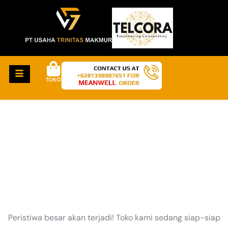
TOKO
HAL-HAL KEREN
AKAN SEGERA TIBA
Peristiwa besar akan terjadi! Toko kami sedang siap-siap