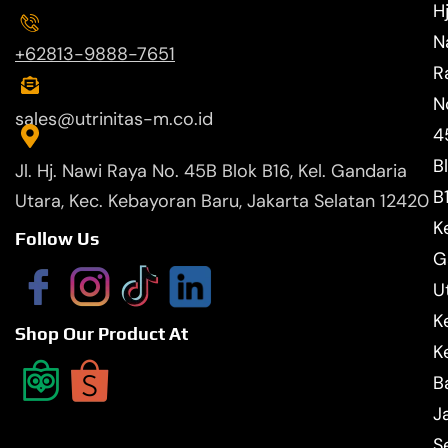
Hj
N
+62813-9888-7651
R
N
sales@utrinitas-m.co.id
4
B
Jl. Hj. Nawi Raya No. 45B Blok B16, Kel. Gandaria
B
Utara, Kec. Kebayoran Baru, Jakarta Selatan 12420
Ke
Follow Us
G
U
K
Shop Our Product At
K
B
J
S