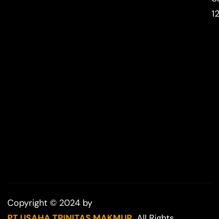
1
Copyright © 2024 by
PT USAHA TRINITAS MAKMUR.
All Rights