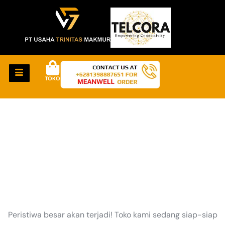
TOKO
HAL-HAL KEREN
AKAN SEGERA TIBA
Peristiwa besar akan terjadi! Toko kami sedang siap-siap