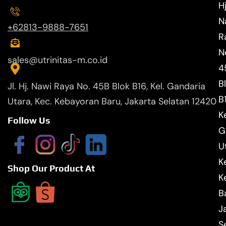
Hj
N
+62813-9888-7651
R
N
sales@utrinitas-m.co.id
4
B
Jl. Hj. Nawi Raya No. 45B Blok B16, Kel. Gandaria
B
Utara, Kec. Kebayoran Baru, Jakarta Selatan 12420
Ke
Follow Us
G
U
K
Shop Our Product At
K
B
J
S