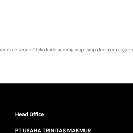
EGERA TI
sar akan terjadi! Toko kami sedang siap-siap dan akan segera
Head Office
PT USAHA TRINITAS MAKMUR