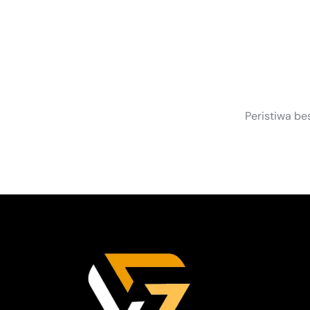
S
Peristiwa be