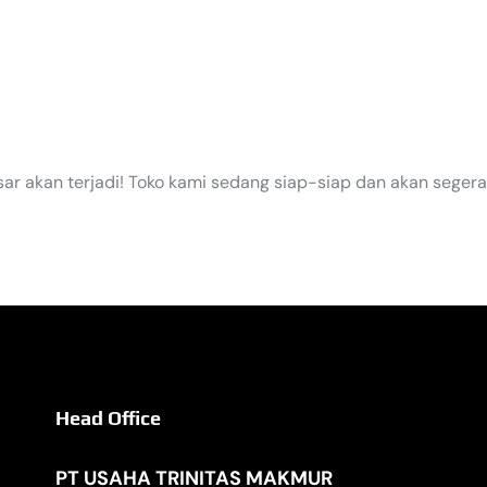
EGERA TI
sar akan terjadi! Toko kami sedang siap-siap dan akan segera
Head Office
PT USAHA TRINITAS MAKMUR