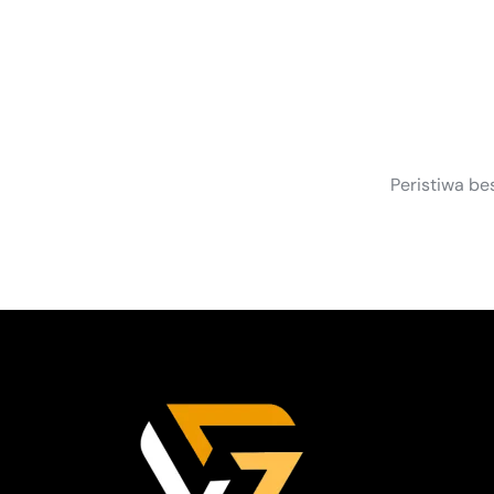
S
Peristiwa be