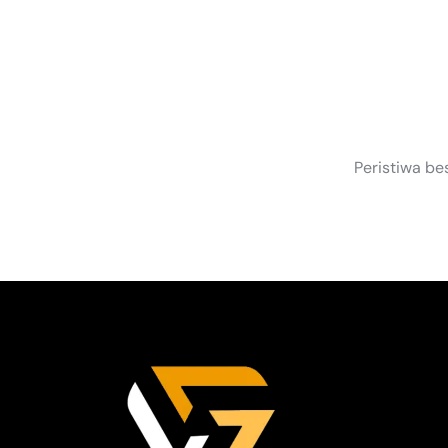
S
Peristiwa be