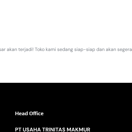
EGERA TI
sar akan terjadi! Toko kami sedang siap-siap dan akan segera
Head Office
PT USAHA TRINITAS MAKMUR