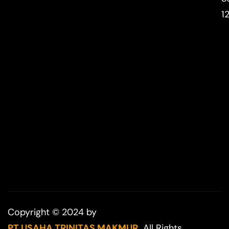
1
Copyright © 2024 by
PT USAHA TRINITAS MAKMUR.
All Rights