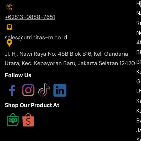
Hj
N
+62813-9888-7651
R
N
sales@utrinitas-m.co.id
4
B
Jl. Hj. Nawi Raya No. 45B Blok B16, Kel. Gandaria
B
Utara, Kec. Kebayoran Baru, Jakarta Selatan 12420
Ke
Follow Us
G
U
K
Shop Our Product At
K
B
J
S