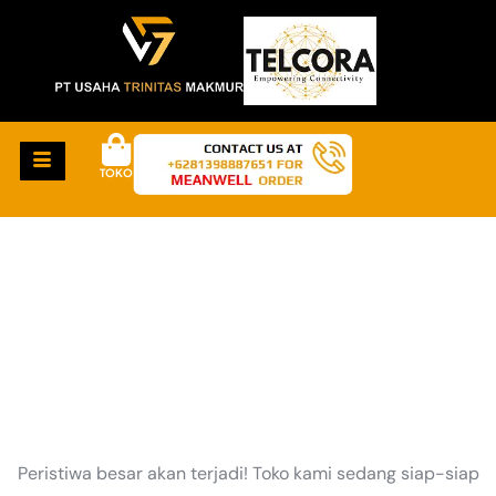
TOKO
HAL-HAL KEREN
AKAN SEGERA TIBA
Peristiwa besar akan terjadi! Toko kami sedang siap-siap