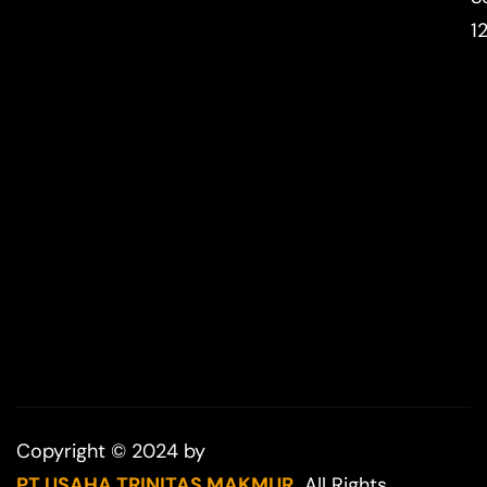
1
Copyright © 2024 by
PT USAHA TRINITAS MAKMUR.
All Rights