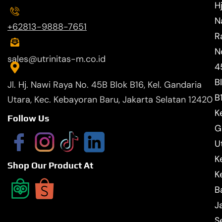
Hj
N
+62813-9888-7651
R
N
sales@utrinitas-m.co.id
4
B
Jl. Hj. Nawi Raya No. 45B Blok B16, Kel. Gandaria
B
Utara, Kec. Kebayoran Baru, Jakarta Selatan 12420
Ke
Follow Us
G
U
K
Shop Our Product At
K
B
J
S