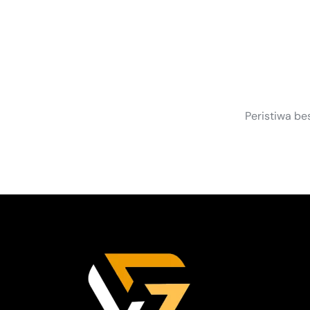
S
Peristiwa be