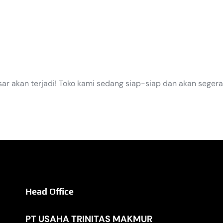
EGERA TI
sar akan terjadi! Toko kami sedang siap-siap dan akan segera
Head Office
PT USAHA TRINITAS MAKMUR