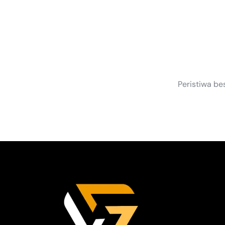
S
Peristiwa be