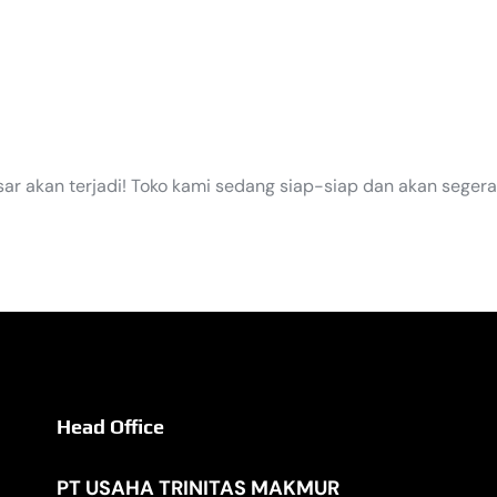
EGERA TI
sar akan terjadi! Toko kami sedang siap-siap dan akan segera
Head Office
PT USAHA TRINITAS MAKMUR