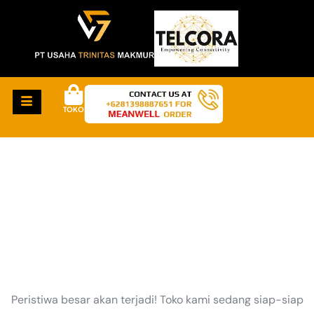
TOKO
HAL-HAL KEREN
AKAN SEGERA TIBA
Peristiwa besar akan terjadi! Toko kami sedang siap-siap