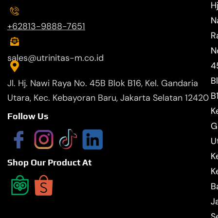
Hj
N
+62813-9888-7651
R
N
sales@utrinitas-m.co.id
4
B
Jl. Hj. Nawi Raya No. 45B Blok B16, Kel. Gandaria
B
Utara, Kec. Kebayoran Baru, Jakarta Selatan 12420
Ke
Follow Us
G
U
K
Shop Our Product At
K
B
J
S