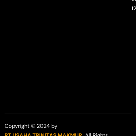
1
Copyright © 2024 by
PT USAHA TRINITAS MAKMUR.
All Rights