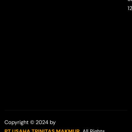
1
Copyright © 2024 by
PT USAHA TRINITAS MAKMUR.
All Rights