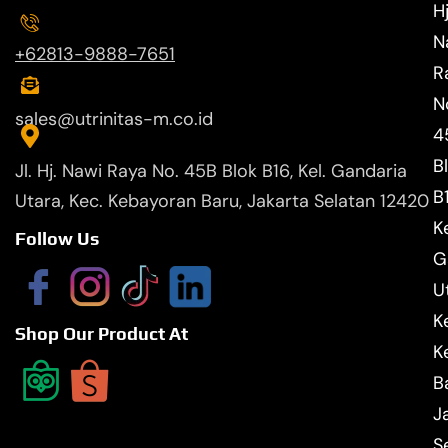
Hj
N
+62813-9888-7651
R
N
sales@utrinitas-m.co.id
4
B
Jl. Hj. Nawi Raya No. 45B Blok B16, Kel. Gandaria
B
Utara, Kec. Kebayoran Baru, Jakarta Selatan 12420
Ke
Follow Us
G
U
K
Shop Our Product At
K
B
J
S