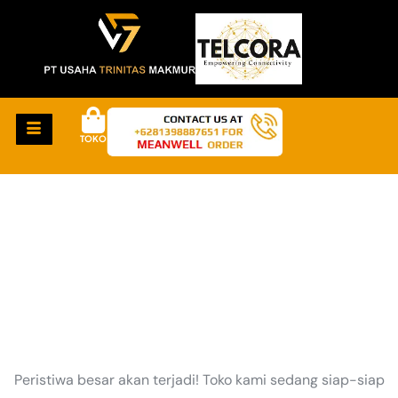
TOKO
HAL-HAL KEREN
AKAN SEGERA TIBA
Peristiwa besar akan terjadi! Toko kami sedang siap-siap