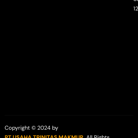
1
Copyright © 2024 by
PT USAHA TRINITAS MAKMUR.
All Rights