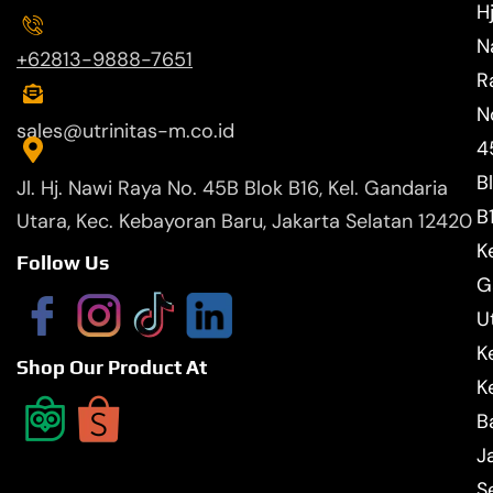
Hj
N
+62813-9888-7651
R
N
sales@utrinitas-m.co.id
4
B
Jl. Hj. Nawi Raya No. 45B Blok B16, Kel. Gandaria
B
Utara, Kec. Kebayoran Baru, Jakarta Selatan 12420
Ke
Follow Us
G
U
K
Shop Our Product At
K
B
J
S