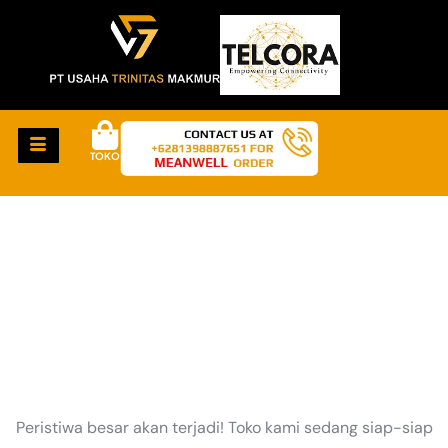
TOKO
HAL-HAL KEREN
AKAN SEGERA TIBA
Peristiwa besar akan terjadi! Toko kami sedang siap-siap