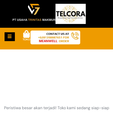
TOKO
HAL-HAL KEREN
AKAN SEGERA TIBA
Peristiwa besar akan terjadi! Toko kami sedang siap-siap