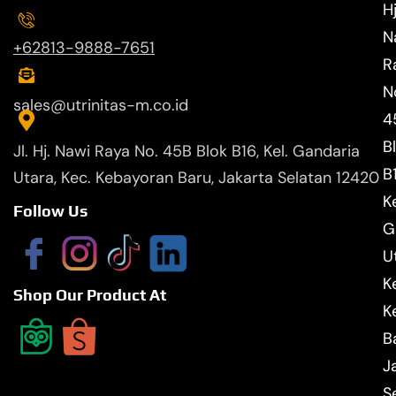
Hj
N
+62813-9888-7651
R
N
sales@utrinitas-m.co.id
4
B
Jl. Hj. Nawi Raya No. 45B Blok B16, Kel. Gandaria
B
Utara, Kec. Kebayoran Baru, Jakarta Selatan 12420
Ke
Follow Us
G
U
K
Shop Our Product At
K
B
J
S