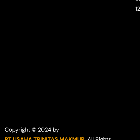
1
Copyright © 2024 by
PT USAHA TRINITAS MAKMUR.
All Rights