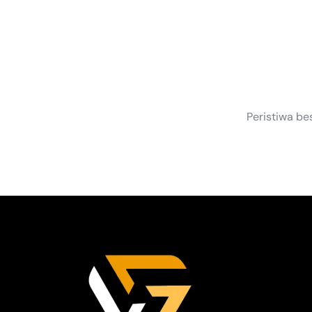
S
Peristiwa be