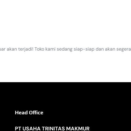
EGERA TI
sar akan terjadi! Toko kami sedang siap-siap dan akan segera
Head Office
PT USAHA TRINITAS MAKMUR