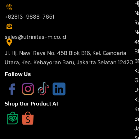
Hj
N
+62813-9888-7651
R
N
sales@utrinitas-m.co.id
4
B
Jl. Hj. Nawi Raya No. 45B Blok B16, Kel. Gandaria
B
Utara, Kec. Kebayoran Baru, Jakarta Selatan 12420
Ke
Follow Us
G
U
K
Shop Our Product At
K
B
J
S