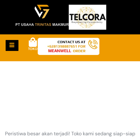
TOKO
HAL-HAL KEREN
AKAN SEGERA TIBA
Peristiwa besar akan terjadi! Toko kami sedang siap-siap