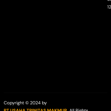
1
Copyright © 2024 by
PT USAHA TRINITAS MAKMUR.
All Rights