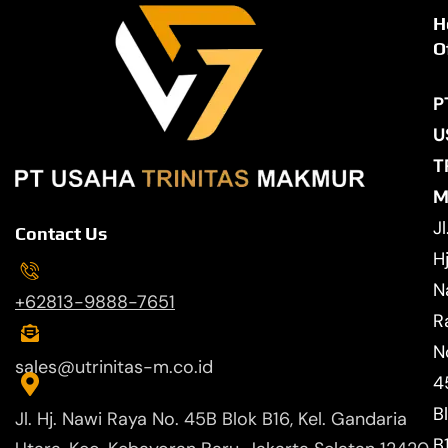
H
O
P
U
T
M
Jl
Contact Us
Hj
N
+62813-9888-7651
R
N
sales@utrinitas-m.co.id
4
B
Jl. Hj. Nawi Raya No. 45B Blok B16, Kel. Gandaria
B