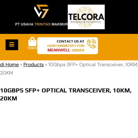
TOKO
di Home
»
Products
»
10Gbps SFP+ Optical Transceiver, 10KM,
20KM
10GBPS SFP+ OPTICAL TRANSCEIVER, 10KM,
20KM