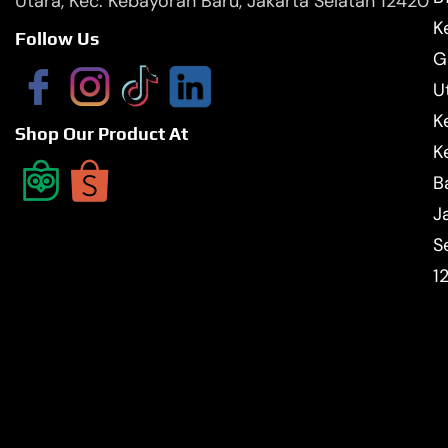
Utara, Kec. Kebayoran Baru, Jakarta Selatan 12420
Ke
Follow Us
G
U
K
Shop Our Product At
K
B
J
S
1