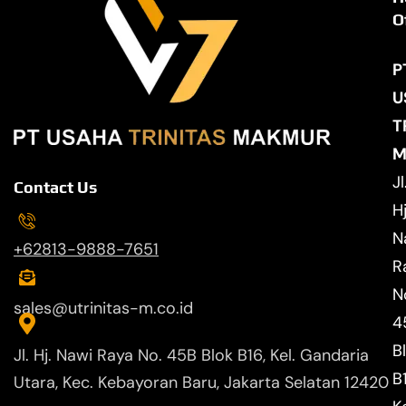
O
P
U
T
M
Jl
Contact Us
Hj
N
+62813-9888-7651
R
N
sales@utrinitas-m.co.id
4
B
Jl. Hj. Nawi Raya No. 45B Blok B16, Kel. Gandaria
B
Utara, Kec. Kebayoran Baru, Jakarta Selatan 12420