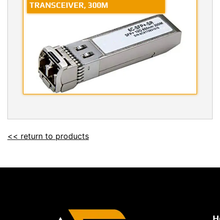
TRANSCEIVER, 300M
<< return to products
H