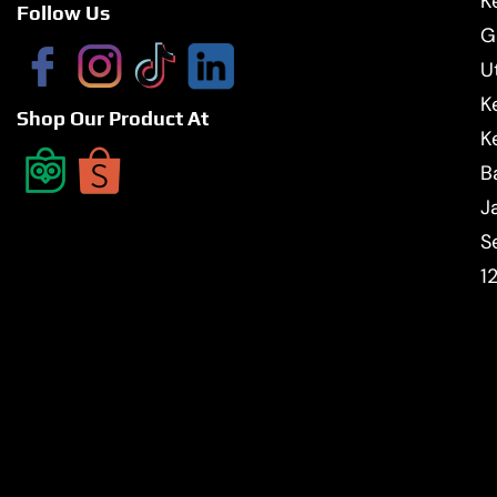
Ke
Follow Us
G
U
K
Shop Our Product At
K
B
J
S
1