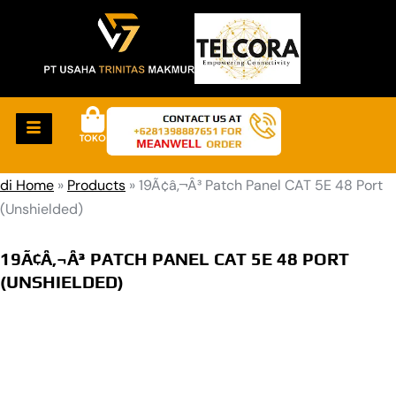
TOKO
di Home
»
Products
»
19Ã¢â‚¬Â³ Patch Panel CAT 5E 48 Port
(Unshielded)
19Ã¢Â‚¬Â³ PATCH PANEL CAT 5E 48 PORT
(UNSHIELDED)