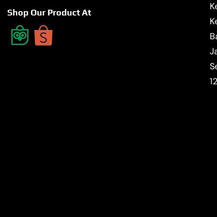
K
Shop Our Product At
K
B
J
S
1