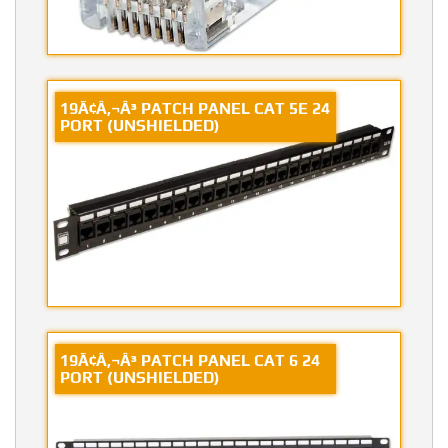
19Ã¢Â‚¬Â³ PATCH PANEL CAT 5E 24
PORT (UNSHIELDED)
19Ã¢Â‚¬Â³ PATCH PANEL CAT 6 24
PORT (UNSHIELDED)