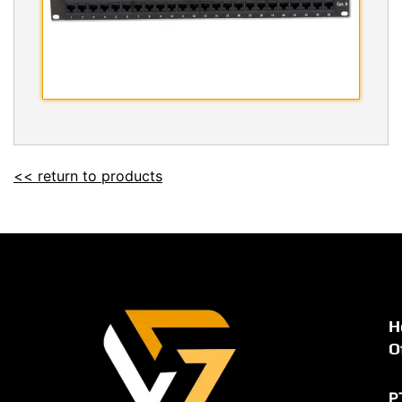
<< return to products
H
O
P