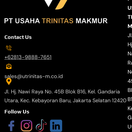
U
T
M
Jl
Contact Us
Hj
N
+62813-9888-7651
R
N
sales@utrinitas-m.co.id
4
B
Jl. Hj. Nawi Raya No. 45B Blok B16, Kel. Gandaria
B
Utara, Kec. Kebayoran Baru, Jakarta Selatan 12420
Ke
Follow Us
G
U