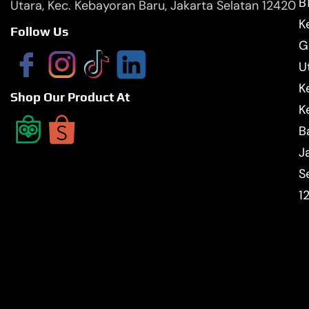
B
Utara, Kec. Kebayoran Baru, Jakarta Selatan 12420
Ke
Follow Us
G
U
K
Shop Our Product At
K
B
J
S
1