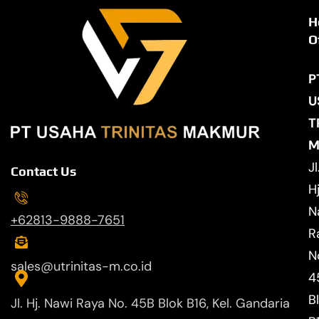
H
O
P
U
T
M
Jl
Contact Us
Hj
N
+62813-9888-7651
R
N
sales@utrinitas-m.co.id
4
B
Jl. Hj. Nawi Raya No. 45B Blok B16, Kel. Gandaria