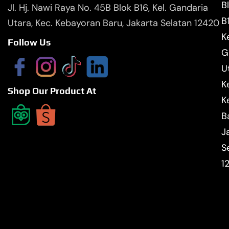
B
Jl. Hj. Nawi Raya No. 45B Blok B16, Kel. Gandaria
B
Utara, Kec. Kebayoran Baru, Jakarta Selatan 12420
Ke
Follow Us
G
U
K
Shop Our Product At
K
B
J
S
1