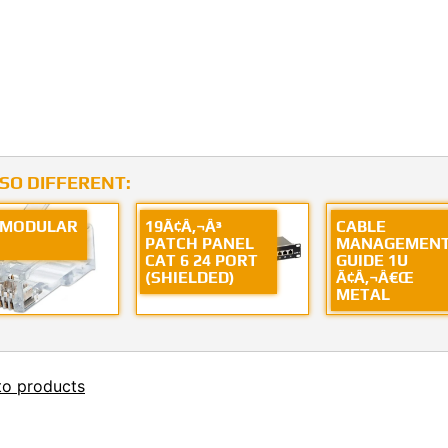
LSO DIFFERENT:
 MODULAR
19Ã¢Â‚¬Â³
CABLE
PATCH PANEL
MANAGEMEN
CAT 6 24 PORT
GUIDE 1U
(SHIELDED)
Ã¢Â‚¬Â€Œ
METAL
to products