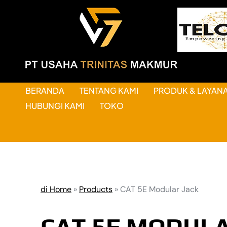
BERANDA
TENTANG KAMI
PRODUK & LAYAN
HUBUNGI KAMI
TOKO
di Home
»
Products
»
CAT 5E Modular Jack