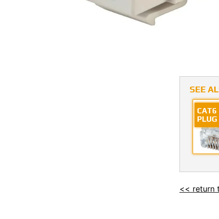
SEE A
CAT6
PLUG
<< return 