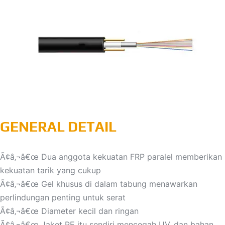
GENERAL DETAIL
Ã¢â‚¬â€œ Dua anggota kekuatan FRP paralel memberikan
kekuatan tarik yang cukup
Ã¢â‚¬â€œ Gel khusus di dalam tabung menawarkan
perlindungan penting untuk serat
Ã¢â‚¬â€œ Diameter kecil dan ringan
Ã¢â‚¬â€œ Jaket PE itu sendiri mencegah UV, dan bahan