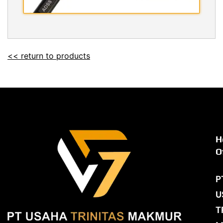
<< return to products
H
O
P
U
T