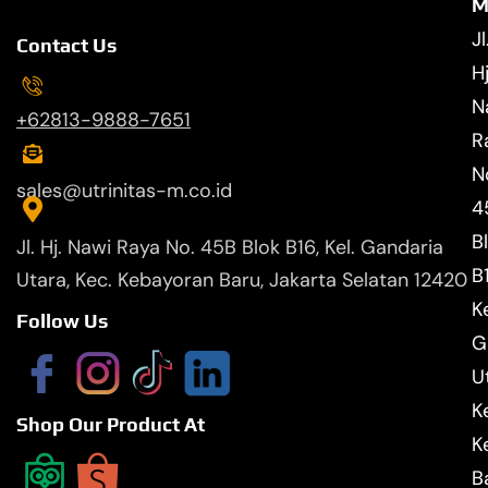
M
Jl
Contact Us
Hj
N
+62813-9888-7651
R
N
sales@utrinitas-m.co.id
4
B
Jl. Hj. Nawi Raya No. 45B Blok B16, Kel. Gandaria
B
Utara, Kec. Kebayoran Baru, Jakarta Selatan 12420
Ke
Follow Us
G
U
K
Shop Our Product At
K
B