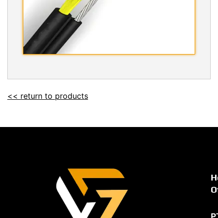
<< return to products
H
O
P