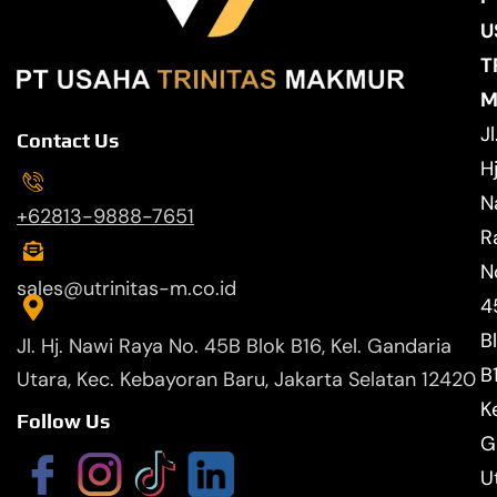
U
T
M
Jl
Contact Us
Hj
N
+62813-9888-7651
R
N
sales@utrinitas-m.co.id
4
B
Jl. Hj. Nawi Raya No. 45B Blok B16, Kel. Gandaria
B
Utara, Kec. Kebayoran Baru, Jakarta Selatan 12420
Ke
Follow Us
G
U