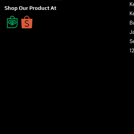
K
Shop Our Product At
K
B
J
S
1