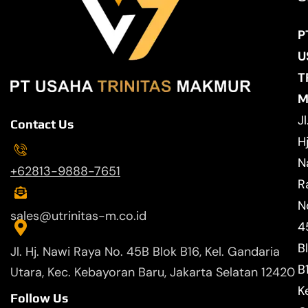
P
U
T
M
Jl
Contact Us
Hj
N
+62813-9888-7651
R
N
sales@utrinitas-m.co.id
4
B
Jl. Hj. Nawi Raya No. 45B Blok B16, Kel. Gandaria
B
Utara, Kec. Kebayoran Baru, Jakarta Selatan 12420
Ke
Follow Us