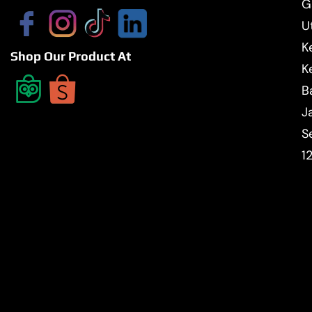
G
U
K
Shop Our Product At
K
B
J
S
1