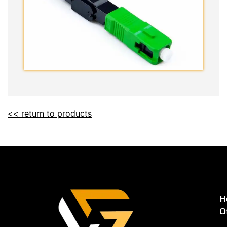
<< return to products
H
O