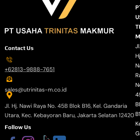
P
U
T
M
Jl
Contact Us
Hj
N
+62813-9888-7651
R
N
sales@utrinitas-m.co.id
4
B
Jl. Hj. Nawi Raya No. 45B Blok B16, Kel. Gandaria
B
Utara, Kec. Kebayoran Baru, Jakarta Selatan 12420
Ke
Follow Us
G