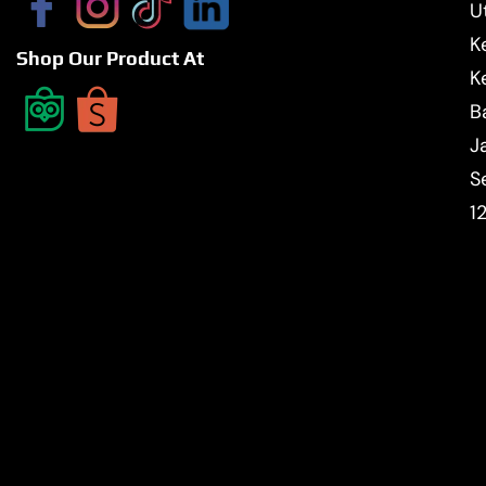
U
K
Shop Our Product At
K
B
J
S
1