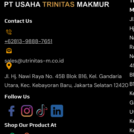
T
M
Jl
Contact Us
Hj
N
+62813-9888-7651
R
N
sales@utrinitas-m.co.id
4
B
Jl. Hj. Nawi Raya No. 45B Blok B16, Kel. Gandaria
B
Utara, Kec. Kebayoran Baru, Jakarta Selatan 12420
Ke
Follow Us
G
U
K
Shop Our Product At
K