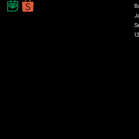
B
J
S
1