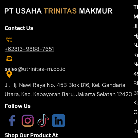
T
M
Jl
Contact Us
Hj
N
+62813-9888-7651
R
N
sales@utrinitas-m.co.id
4
B
Jl. Hj. Nawi Raya No. 45B Blok B16, Kel. Gandaria
B
Utara, Kec. Kebayoran Baru, Jakarta Selatan 12420
Ke
Follow Us
G
U
K
Shop Our Product At