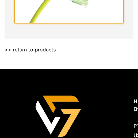
<< return to products
H
O
P
U