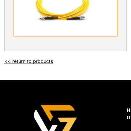
<< return to products
H
O