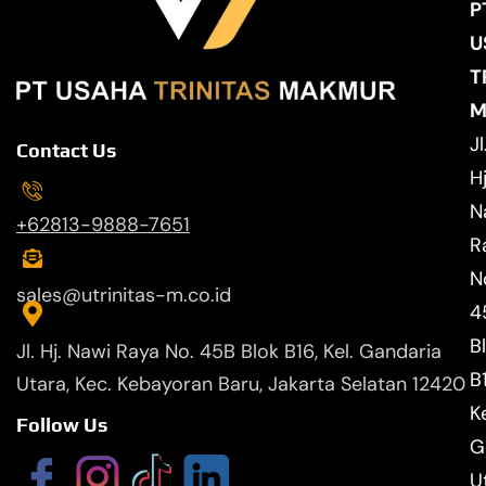
P
U
T
M
Jl
Contact Us
Hj
N
+62813-9888-7651
R
N
sales@utrinitas-m.co.id
4
B
Jl. Hj. Nawi Raya No. 45B Blok B16, Kel. Gandaria
B
Utara, Kec. Kebayoran Baru, Jakarta Selatan 12420
Ke
Follow Us
G
U