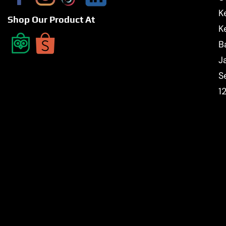
K
Shop Our Product At
K
B
J
S
1